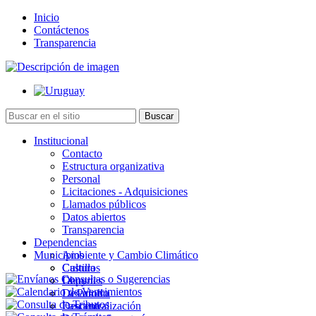
Inicio
Contáctenos
Transparencia
Institucional
Contacto
Estructura organizativa
Personal
Licitaciones - Adquisiciones
Llamados públicos
Datos abiertos
Transparencia
Dependencias
Municipios
Ambiente y Cambio Climático
Cultura
Castillos
Deportes
Chuy
Desarrollo
La Paloma
Descentralización
Lascano