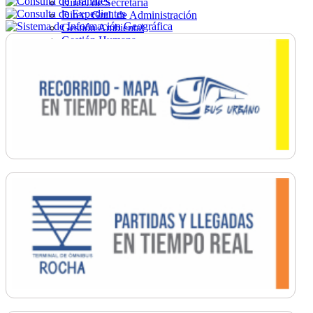
Direc. de Secretaría
Direc. Gral. de Administración
Gestión Ambiental
Gestión Humana
Hacienda
Obras
Ordenamiento
Promoción Social
Salud
Secretaría General
Tránsito
Turismo