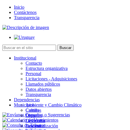
Inicio
Contáctenos
Transparencia
Institucional
Contacto
Estructura organizativa
Personal
Licitaciones - Adquisiciones
Llamados públicos
Datos abiertos
Transparencia
Dependencias
Municipios
Ambiente y Cambio Climático
Cultura
Castillos
Deportes
Chuy
Desarrollo
La Paloma
Descentralización
Lascano