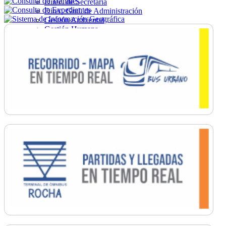
Direc. de Secretaría
Direc. Gral. de Administración
Gestión Ambiental
Gestión Humana
Hacienda
Obras
Ordenamiento
Promoción Social
Salud
Secretaría General
Tránsito
Turismo