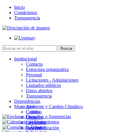
Inicio
Contáctenos
Transparencia
Institucional
Contacto
Estructura organizativa
Personal
Licitaciones - Adquisiciones
Llamados públicos
Datos abiertos
Transparencia
Dependencias
Municipios
Ambiente y Cambio Climático
Cultura
Castillos
Deportes
Chuy
Desarrollo
La Paloma
Descentralización
Lascano