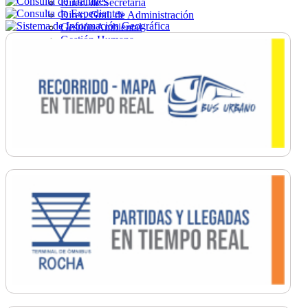
Direc. de Secretaría
Direc. Gral. de Administración
Gestión Ambiental
Gestión Humana
Hacienda
Obras
Ordenamiento
Promoción Social
Salud
Secretaría General
Tránsito
Turismo