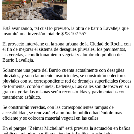
Está avanzando, tal cual lo previsto, la obra de barrio Lavalleja que
insumirá una inversión total de $ 98.107.557.
El proyecto interviene en la zona urbana de la Ciudad de Rocha con
el fin de mejorar el sistema de desagües pluviales, los pavimentos,
las veredas, acondicionamiento vegetal y alumbrado público del
Barrio Lavalleja.
Solamente una parte del Barrio cuenta actualmente con desagües
pluviales, y son claramente insuficientes, se construirán colectores
pluviales con su correspondiente red de drenajes superficiales (bocas
de tormenta, cordón cuneta, badenes). Las calles son de tosca en su
gran mayoría; las mismas serán reconstruidas y pavimentadas con
tratamiento asfáltico.
Se construirán veredas, con las correspondientes rampas de
accesibilidad, se renovará el alumbrado público haciéndolo más
eficiente y se colocará material vegetal en las calles.
En el parque “Zelmar Michelini” está prevista la actuación en baños
públicos, mirador, parrilleros, juegos infantiles, y arbolado.