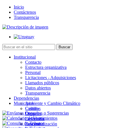
Inicio
Contáctenos
Transparencia
Institucional
Contacto
Estructura organizativa
Personal
Licitaciones - Adquisiciones
Llamados públicos
Datos abiertos
Transparencia
Dependencias
Municipios
Ambiente y Cambio Climático
Cultura
Castillos
Deportes
Chuy
Desarrollo
La Paloma
Descentralización
Lascano