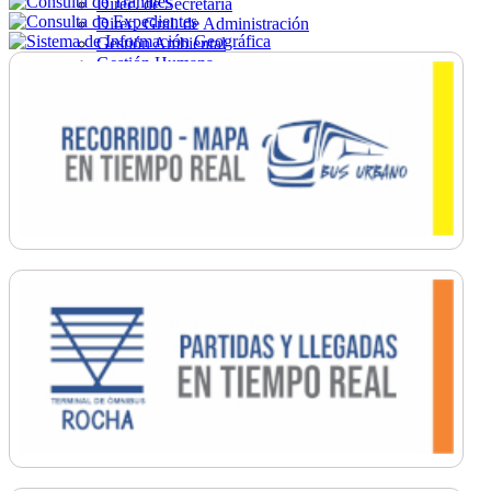
Direc. de Secretaría
Direc. Gral. de Administración
Gestión Ambiental
Gestión Humana
Hacienda
Obras
Ordenamiento
Promoción Social
Salud
Secretaría General
Tránsito
Turismo