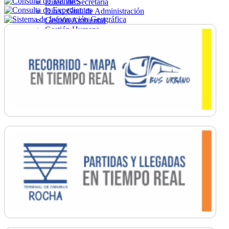
Direc. de Secretaría
Direc. Gral. de Administración
Gestión Ambiental
Gestión Humana
Hacienda
Obras
Ordenamiento
Promoción Social
Salud
Secretaría General
Tránsito
Turismo