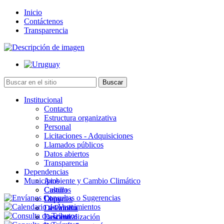
Inicio
Contáctenos
Transparencia
Institucional
Contacto
Estructura organizativa
Personal
Licitaciones - Adquisiciones
Llamados públicos
Datos abiertos
Transparencia
Dependencias
Municipios
Ambiente y Cambio Climático
Cultura
Castillos
Deportes
Chuy
Desarrollo
La Paloma
Descentralización
Lascano