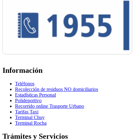
Información
Teléfonos
Recolección de residuos NO domiciliarios
Estadísticas Personal
Polideportivo
Recorrido online Trasporte Urbano
Tarifas Taxi
Terminal Chuy
Terminal Rocha
Trámites y Servicios