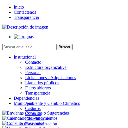
Inicio
Contáctenos
Transparencia
Institucional
Contacto
Estructura organizativa
Personal
Licitaciones - Adquisiciones
Llamados públicos
Datos abiertos
Transparencia
Dependencias
Municipios
Ambiente y Cambio Climático
Cultura
Castillos
Deportes
Chuy
Desarrollo
La Paloma
Descentralización
Lascano