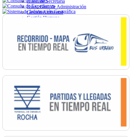
Direc. de Secretaría
Direc. Gral. de Administración
Gestión Ambiental
Gestión Humana
Hacienda
Obras
Ordenamiento
Promoción Social
Salud
Secretaría General
Tránsito
Turismo