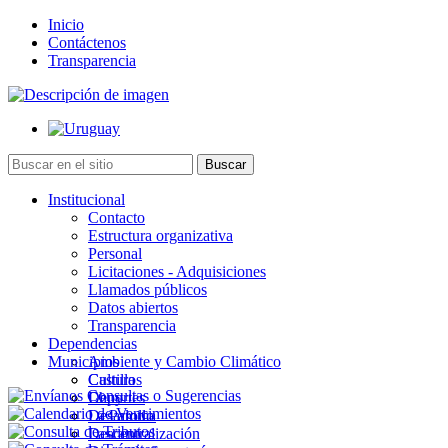
Inicio
Contáctenos
Transparencia
Institucional
Contacto
Estructura organizativa
Personal
Licitaciones - Adquisiciones
Llamados públicos
Datos abiertos
Transparencia
Dependencias
Municipios
Ambiente y Cambio Climático
Cultura
Castillos
Deportes
Chuy
Desarrollo
La Paloma
Descentralización
Lascano