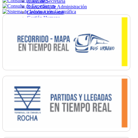
Direc. de Secretaría
Direc. Gral. de Administración
Gestión Ambiental
Gestión Humana
Hacienda
Obras
Ordenamiento
Promoción Social
Salud
Secretaría General
Tránsito
Turismo