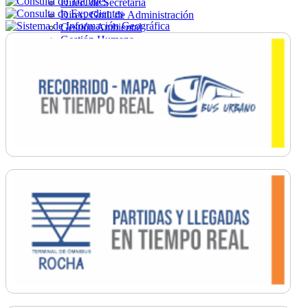
Direc. de Secretaría
Direc. Gral. de Administración
Gestión Ambiental
Gestión Humana
Hacienda
Obras
Ordenamiento
Promoción Social
Salud
Secretaría General
Tránsito
Turismo