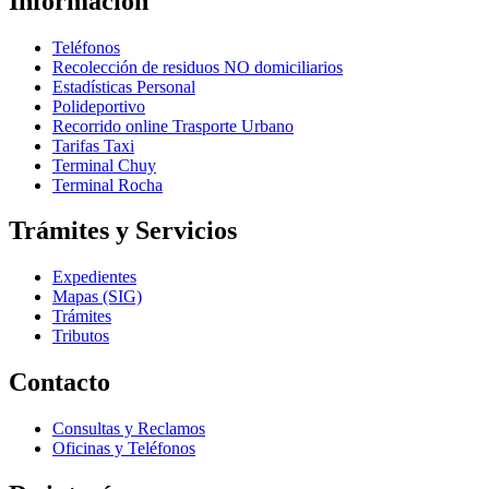
Información
Teléfonos
Recolección de residuos NO domiciliarios
Estadísticas Personal
Polideportivo
Recorrido online Trasporte Urbano
Tarifas Taxi
Terminal Chuy
Terminal Rocha
Trámites y Servicios
Expedientes
Mapas (SIG)
Trámites
Tributos
Contacto
Consultas y Reclamos
Oficinas y Teléfonos