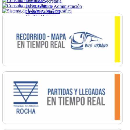
Direc. de Secretaría
Direc. Gral. de Administración
Gestión Ambiental
Gestión Humana
Hacienda
Obras
Ordenamiento
Promoción Social
Salud
Secretaría General
Tránsito
Turismo