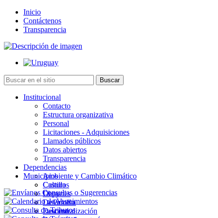
Inicio
Contáctenos
Transparencia
Institucional
Contacto
Estructura organizativa
Personal
Licitaciones - Adquisiciones
Llamados públicos
Datos abiertos
Transparencia
Dependencias
Municipios
Ambiente y Cambio Climático
Cultura
Castillos
Deportes
Chuy
Desarrollo
La Paloma
Descentralización
Lascano