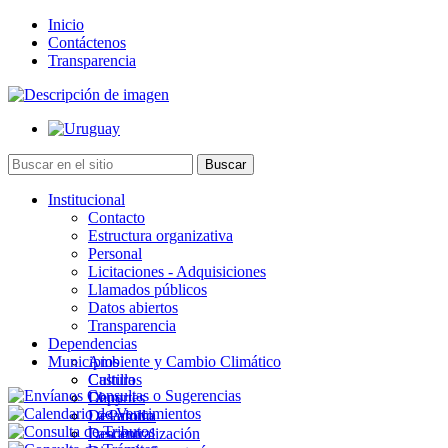
Inicio
Contáctenos
Transparencia
Institucional
Contacto
Estructura organizativa
Personal
Licitaciones - Adquisiciones
Llamados públicos
Datos abiertos
Transparencia
Dependencias
Municipios
Ambiente y Cambio Climático
Cultura
Castillos
Deportes
Chuy
Desarrollo
La Paloma
Descentralización
Lascano