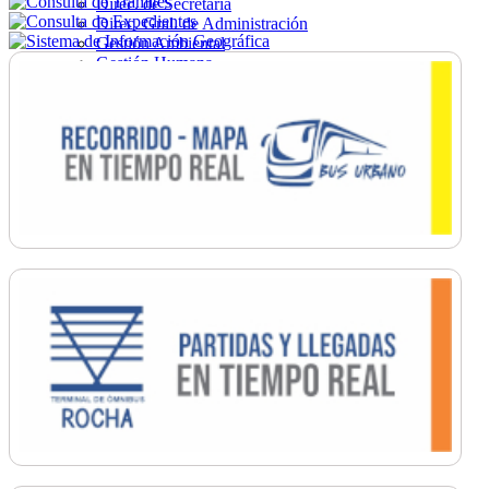
Direc. de Secretaría
Direc. Gral. de Administración
Gestión Ambiental
Gestión Humana
Hacienda
Obras
Ordenamiento
Promoción Social
Salud
Secretaría General
Tránsito
Turismo