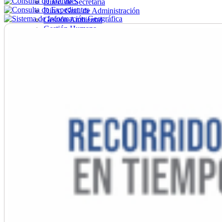
Direc. de Secretaría
Direc. Gral. de Administración
Gestión Ambiental
Gestión Humana
Hacienda
Obras
Ordenamiento
Promoción Social
Salud
Secretaría General
Tránsito
Turismo