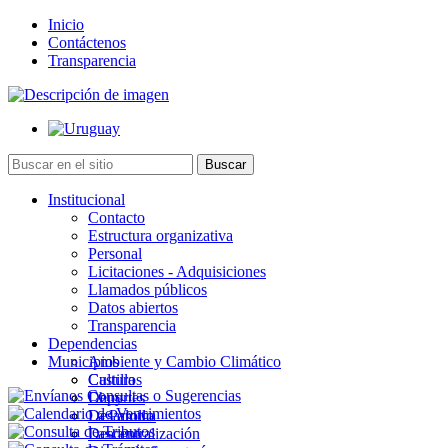
Inicio
Contáctenos
Transparencia
Institucional
Contacto
Estructura organizativa
Personal
Licitaciones - Adquisiciones
Llamados públicos
Datos abiertos
Transparencia
Dependencias
Municipios
Ambiente y Cambio Climático
Cultura
Castillos
Deportes
Chuy
Desarrollo
La Paloma
Descentralización
Lascano