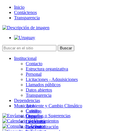
Inicio
Contáctenos
Transparencia
Institucional
Contacto
Estructura organizativa
Personal
Licitaciones - Adquisiciones
Llamados públicos
Datos abiertos
Transparencia
Dependencias
Municipios
Ambiente y Cambio Climático
Cultura
Castillos
Deportes
Chuy
Desarrollo
La Paloma
Descentralización
Lascano