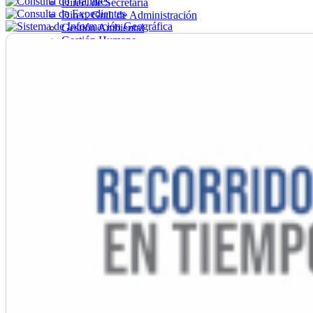
Direc. de Secretaría
Direc. Gral. de Administración
Gestión Ambiental
Gestión Humana
Hacienda
Obras
Ordenamiento
Promoción Social
Salud
Secretaría General
Tránsito
Turismo