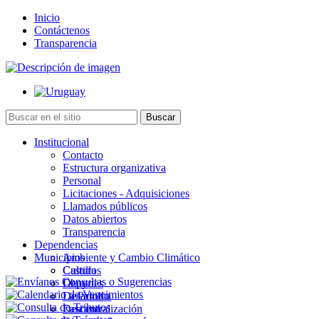
Inicio
Contáctenos
Transparencia
Institucional
Contacto
Estructura organizativa
Personal
Licitaciones - Adquisiciones
Llamados públicos
Datos abiertos
Transparencia
Dependencias
Municipios
Ambiente y Cambio Climático
Cultura
Castillos
Deportes
Chuy
Desarrollo
La Paloma
Descentralización
Lascano