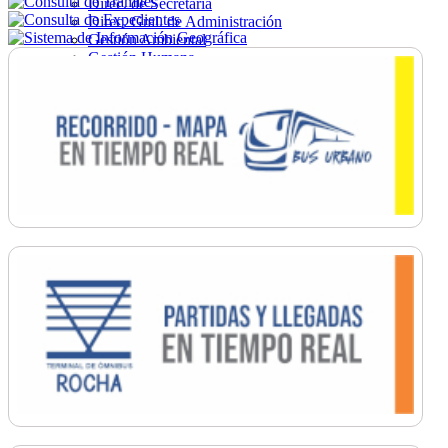
Direc. de Secretaría
Direc. Gral. de Administración
Gestión Ambiental
Gestión Humana
Hacienda
Obras
Ordenamiento
Promoción Social
Salud
Secretaría General
Tránsito
Turismo