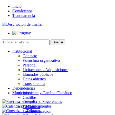
Inicio
Contáctenos
Transparencia
Institucional
Contacto
Estructura organizativa
Personal
Licitaciones - Adquisiciones
Llamados públicos
Datos abiertos
Transparencia
Dependencias
Municipios
Ambiente y Cambio Climático
Cultura
Castillos
Deportes
Chuy
Desarrollo
La Paloma
Descentralización
Lascano