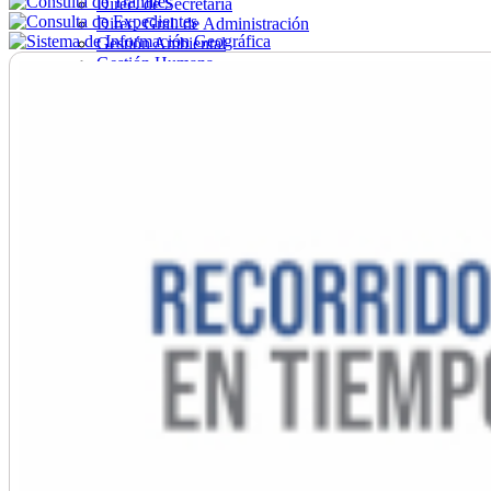
Direc. de Secretaría
Direc. Gral. de Administración
Gestión Ambiental
Gestión Humana
Hacienda
Obras
Ordenamiento
Promoción Social
Salud
Secretaría General
Tránsito
Turismo