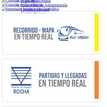
Direc. de Secretaría
Direc. Gral. de Administración
Gestión Ambiental
Gestión Humana
Hacienda
Obras
Ordenamiento
Promoción Social
Salud
Secretaría General
Tránsito
Turismo