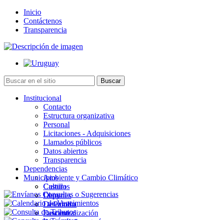
Inicio
Contáctenos
Transparencia
Institucional
Contacto
Estructura organizativa
Personal
Licitaciones - Adquisiciones
Llamados públicos
Datos abiertos
Transparencia
Dependencias
Municipios
Ambiente y Cambio Climático
Cultura
Castillos
Deportes
Chuy
Desarrollo
La Paloma
Descentralización
Lascano