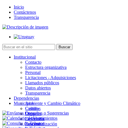
Inicio
Contáctenos
Transparencia
Institucional
Contacto
Estructura organizativa
Personal
Licitaciones - Adquisiciones
Llamados públicos
Datos abiertos
Transparencia
Dependencias
Municipios
Ambiente y Cambio Climático
Cultura
Castillos
Deportes
Chuy
Desarrollo
La Paloma
Descentralización
Lascano