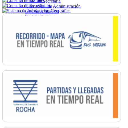
Direc. de Secretaría
Direc. Gral. de Administración
Gestión Ambiental
Gestión Humana
Hacienda
Obras
Ordenamiento
Promoción Social
Salud
Secretaría General
Tránsito
Turismo