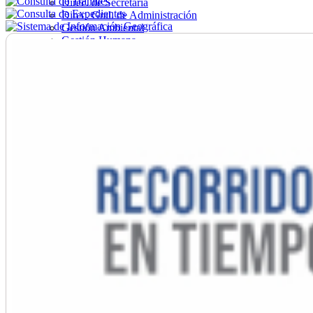
Direc. de Secretaría
Direc. Gral. de Administración
Gestión Ambiental
Gestión Humana
Hacienda
Obras
Ordenamiento
Promoción Social
Salud
Secretaría General
Tránsito
Turismo