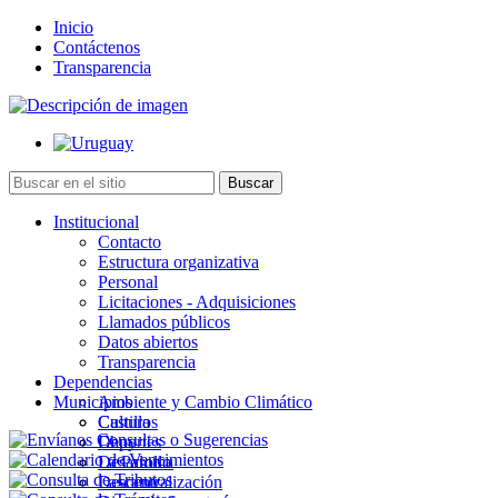
Inicio
Contáctenos
Transparencia
Institucional
Contacto
Estructura organizativa
Personal
Licitaciones - Adquisiciones
Llamados públicos
Datos abiertos
Transparencia
Dependencias
Municipios
Ambiente y Cambio Climático
Cultura
Castillos
Deportes
Chuy
Desarrollo
La Paloma
Descentralización
Lascano