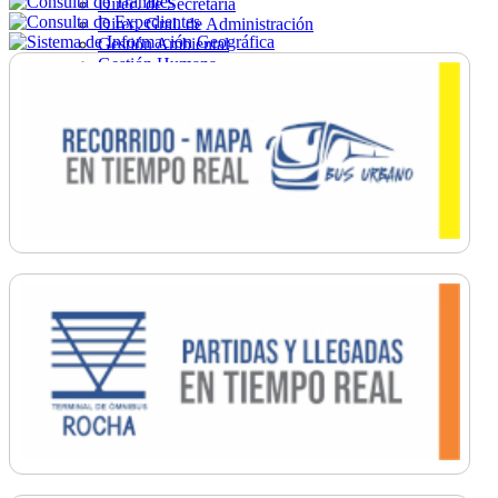
Direc. de Secretaría
Direc. Gral. de Administración
Gestión Ambiental
Gestión Humana
Hacienda
Obras
Ordenamiento
Promoción Social
Salud
Secretaría General
Tránsito
Turismo