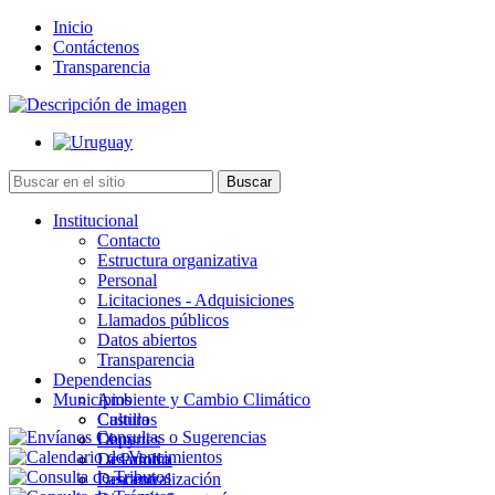
Inicio
Contáctenos
Transparencia
Institucional
Contacto
Estructura organizativa
Personal
Licitaciones - Adquisiciones
Llamados públicos
Datos abiertos
Transparencia
Dependencias
Municipios
Ambiente y Cambio Climático
Cultura
Castillos
Deportes
Chuy
Desarrollo
La Paloma
Descentralización
Lascano