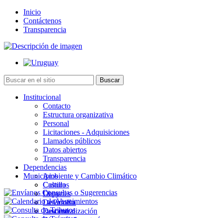
Inicio
Contáctenos
Transparencia
Institucional
Contacto
Estructura organizativa
Personal
Licitaciones - Adquisiciones
Llamados públicos
Datos abiertos
Transparencia
Dependencias
Municipios
Ambiente y Cambio Climático
Cultura
Castillos
Deportes
Chuy
Desarrollo
La Paloma
Descentralización
Lascano