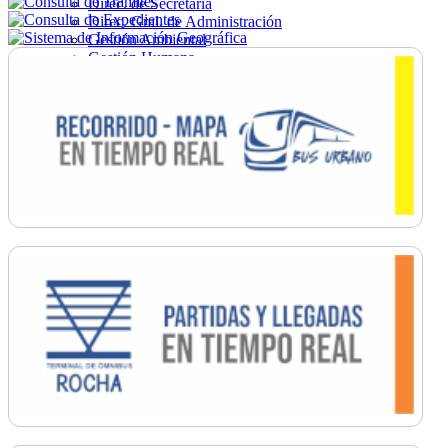
Direc. de Secretaría
Direc. Gral. de Administración
Gestión Ambiental
Gestión Humana
Hacienda
Obras
Ordenamiento
Promoción Social
Salud
Secretaría General
Tránsito
Turismo