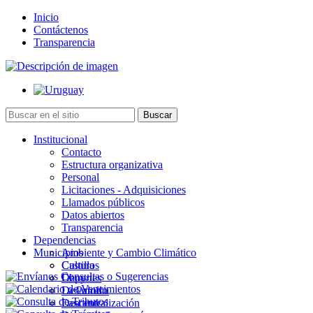
Inicio
Contáctenos
Transparencia
Institucional
Contacto
Estructura organizativa
Personal
Licitaciones - Adquisiciones
Llamados públicos
Datos abiertos
Transparencia
Dependencias
Municipios
Ambiente y Cambio Climático
Cultura
Castillos
Deportes
Chuy
Desarrollo
La Paloma
Descentralización
Lascano