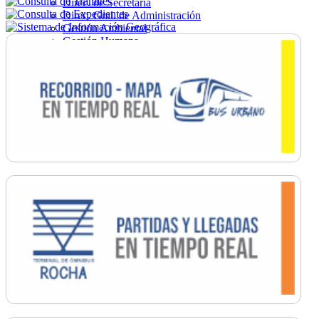
Direc. de Secretaría
Direc. Gral. de Administración
Gestión Ambiental
Gestión Humana
Hacienda
Obras
Ordenamiento
Promoción Social
Salud
Secretaría General
Tránsito
Turismo