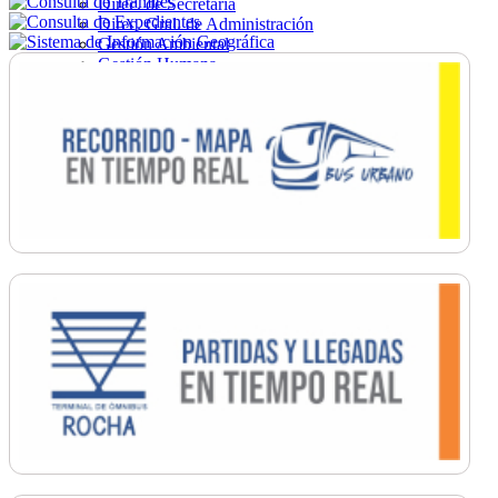
Direc. de Secretaría
Direc. Gral. de Administración
Gestión Ambiental
Gestión Humana
Hacienda
Obras
Ordenamiento
Promoción Social
Salud
Secretaría General
Tránsito
Turismo