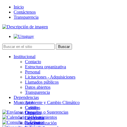
Inicio
Contáctenos
Transparencia
Institucional
Contacto
Estructura organizativa
Personal
Licitaciones - Adquisiciones
Llamados públicos
Datos abiertos
Transparencia
Dependencias
Municipios
Ambiente y Cambio Climático
Cultura
Castillos
Deportes
Chuy
Desarrollo
La Paloma
Descentralización
Lascano