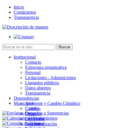
Inicio
Contáctenos
Transparencia
Institucional
Contacto
Estructura organizativa
Personal
Licitaciones - Adquisiciones
Llamados públicos
Datos abiertos
Transparencia
Dependencias
Municipios
Ambiente y Cambio Climático
Cultura
Castillos
Deportes
Chuy
Desarrollo
La Paloma
Descentralización
Lascano