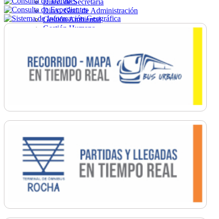
Direc. de Secretaría
Direc. Gral. de Administración
Gestión Ambiental
Gestión Humana
Hacienda
Obras
Ordenamiento
Promoción Social
Salud
Secretaría General
Tránsito
Turismo