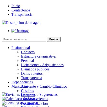
Inicio
Contáctenos
Transparencia
Institucional
Contacto
Estructura organizativa
Personal
Licitaciones - Adquisiciones
Llamados públicos
Datos abiertos
Transparencia
Dependencias
Municipios
Ambiente y Cambio Climático
Cultura
Castillos
Deportes
Chuy
Desarrollo
La Paloma
Descentralización
Lascano