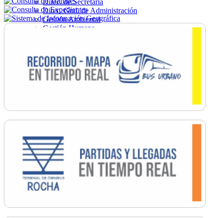
Direc. de Secretaría
Direc. Gral. de Administración
Gestión Ambiental
Gestión Humana
Hacienda
Obras
Ordenamiento
Promoción Social
Salud
Secretaría General
Tránsito
Turismo