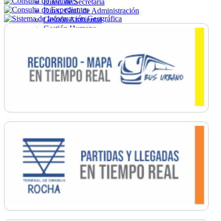
Direc. de Secretaría
Direc. Gral. de Administración
Gestión Ambiental
Gestión Humana
Hacienda
Obras
Ordenamiento
Promoción Social
Salud
Secretaría General
Tránsito
Turismo