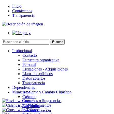
Inicio
Contáctenos
Transparencia
Institucional
Contacto
Estructura organizativa
Personal
Licitaciones - Adquisiciones
Llamados públicos
Datos abiertos
Transparencia
Dependencias
Municipios
Ambiente y Cambio Climático
Cultura
Castillos
Deportes
Chuy
Desarrollo
La Paloma
Descentralización
Lascano