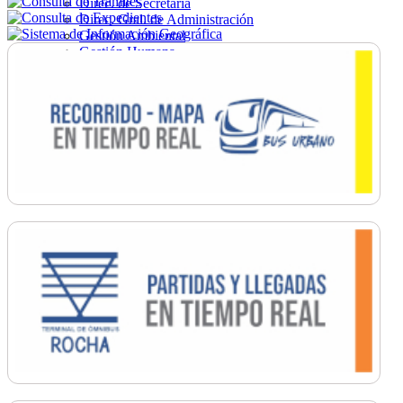
Direc. de Secretaría
Direc. Gral. de Administración
Gestión Ambiental
Gestión Humana
Hacienda
Obras
Ordenamiento
Promoción Social
Salud
Secretaría General
Tránsito
Turismo