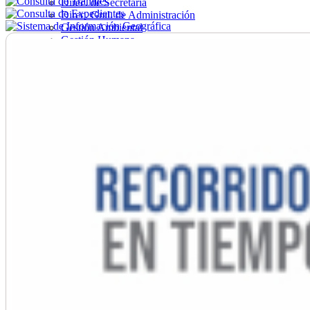
Direc. de Secretaría
Direc. Gral. de Administración
Gestión Ambiental
Gestión Humana
Hacienda
Obras
Ordenamiento
Promoción Social
Salud
Secretaría General
Tránsito
Turismo