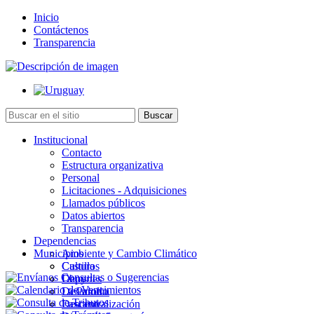
Inicio
Contáctenos
Transparencia
Institucional
Contacto
Estructura organizativa
Personal
Licitaciones - Adquisiciones
Llamados públicos
Datos abiertos
Transparencia
Dependencias
Municipios
Ambiente y Cambio Climático
Cultura
Castillos
Deportes
Chuy
Desarrollo
La Paloma
Descentralización
Lascano