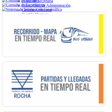
Direc. de Secretaría
Direc. Gral. de Administración
Gestión Ambiental
Gestión Humana
Hacienda
Obras
Ordenamiento
Promoción Social
Salud
Secretaría General
Tránsito
Turismo