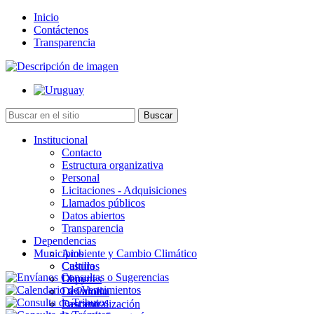
Inicio
Contáctenos
Transparencia
Institucional
Contacto
Estructura organizativa
Personal
Licitaciones - Adquisiciones
Llamados públicos
Datos abiertos
Transparencia
Dependencias
Municipios
Ambiente y Cambio Climático
Cultura
Castillos
Deportes
Chuy
Desarrollo
La Paloma
Descentralización
Lascano