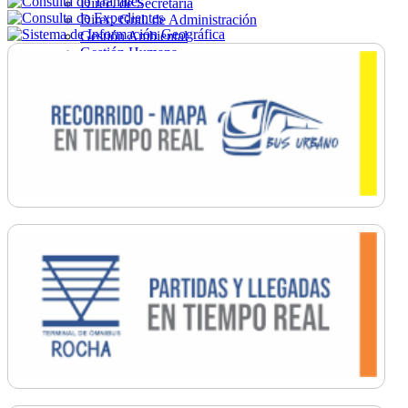
Direc. de Secretaría
Direc. Gral. de Administración
Gestión Ambiental
Gestión Humana
Hacienda
Obras
Ordenamiento
Promoción Social
Salud
Secretaría General
Tránsito
Turismo