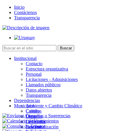
Inicio
Contáctenos
Transparencia
Institucional
Contacto
Estructura organizativa
Personal
Licitaciones - Adquisiciones
Llamados públicos
Datos abiertos
Transparencia
Dependencias
Municipios
Ambiente y Cambio Climático
Cultura
Castillos
Deportes
Chuy
Desarrollo
La Paloma
Descentralización
Lascano