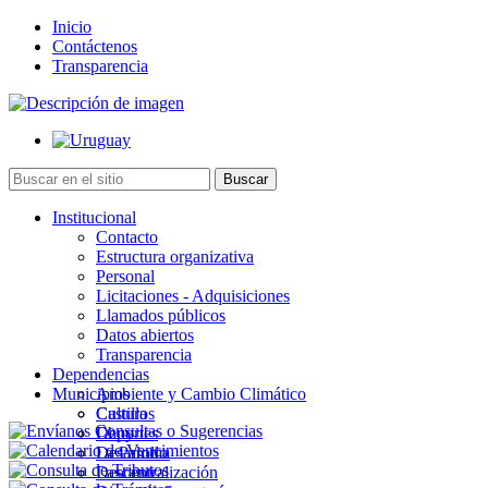
Inicio
Contáctenos
Transparencia
Institucional
Contacto
Estructura organizativa
Personal
Licitaciones - Adquisiciones
Llamados públicos
Datos abiertos
Transparencia
Dependencias
Municipios
Ambiente y Cambio Climático
Cultura
Castillos
Deportes
Chuy
Desarrollo
La Paloma
Descentralización
Lascano