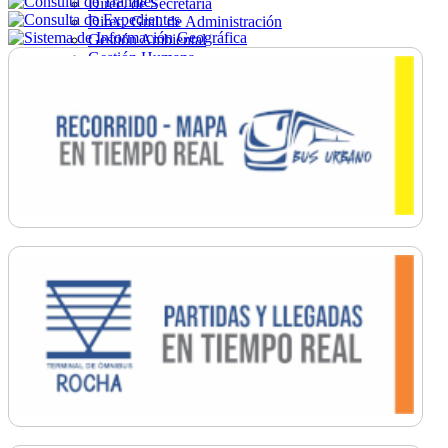
Direc. de Secretaría
Direc. Gral. de Administración
Gestión Ambiental
Gestión Humana
Hacienda
Obras
Ordenamiento
Promoción Social
Salud
Secretaría General
Tránsito
Turismo