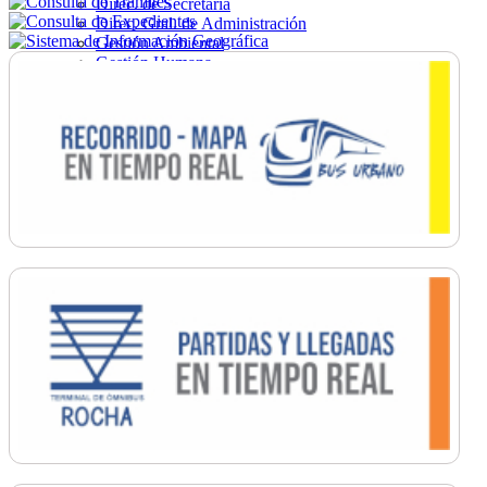
Direc. de Secretaría
Direc. Gral. de Administración
Gestión Ambiental
Gestión Humana
Hacienda
Obras
Ordenamiento
Promoción Social
Salud
Secretaría General
Tránsito
Turismo