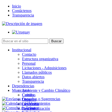
Inicio
Contáctenos
Transparencia
Institucional
Contacto
Estructura organizativa
Personal
Licitaciones - Adquisiciones
Llamados públicos
Datos abiertos
Transparencia
Dependencias
Municipios
Ambiente y Cambio Climático
Cultura
Castillos
Deportes
Chuy
Desarrollo
La Paloma
Descentralización
Lascano