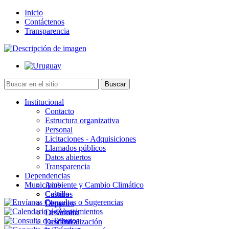
Inicio
Contáctenos
Transparencia
Institucional
Contacto
Estructura organizativa
Personal
Licitaciones - Adquisiciones
Llamados públicos
Datos abiertos
Transparencia
Dependencias
Municipios
Ambiente y Cambio Climático
Cultura
Castillos
Deportes
Chuy
Desarrollo
La Paloma
Descentralización
Lascano