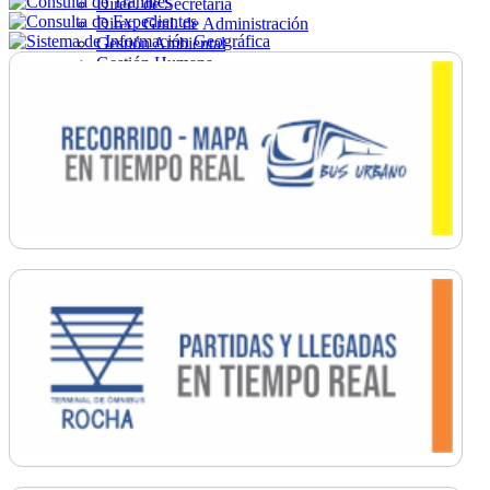
Direc. de Secretaría
Direc. Gral. de Administración
Gestión Ambiental
Gestión Humana
Hacienda
Obras
Ordenamiento
Promoción Social
Salud
Secretaría General
Tránsito
Turismo