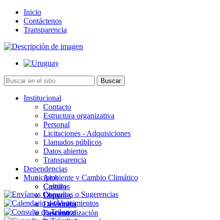
Inicio
Contáctenos
Transparencia
Institucional
Contacto
Estructura organizativa
Personal
Licitaciones - Adquisiciones
Llamados públicos
Datos abiertos
Transparencia
Dependencias
Municipios
Ambiente y Cambio Climático
Cultura
Castillos
Deportes
Chuy
Desarrollo
La Paloma
Descentralización
Lascano