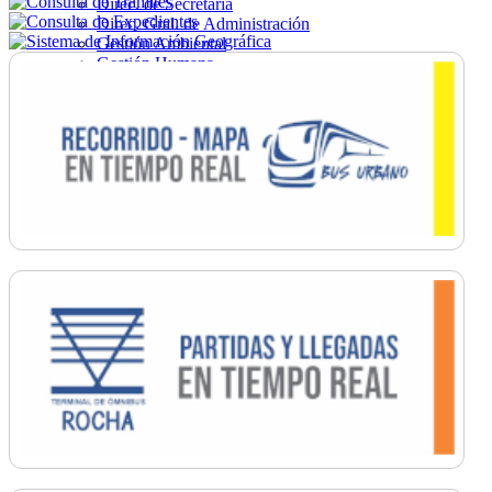
Direc. de Secretaría
Direc. Gral. de Administración
Gestión Ambiental
Gestión Humana
Hacienda
Obras
Ordenamiento
Promoción Social
Salud
Secretaría General
Tránsito
Turismo