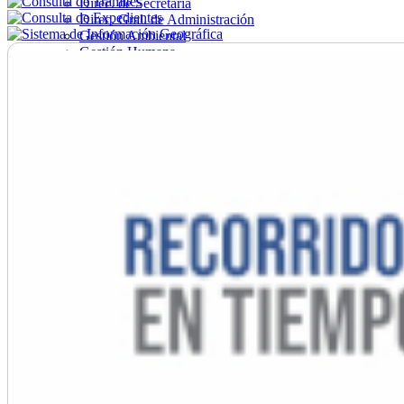
Direc. de Secretaría
Direc. Gral. de Administración
Gestión Ambiental
Gestión Humana
Hacienda
Obras
Ordenamiento
Promoción Social
Salud
Secretaría General
Tránsito
Turismo