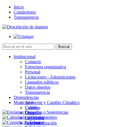
Inicio
Contáctenos
Transparencia
Institucional
Contacto
Estructura organizativa
Personal
Licitaciones - Adquisiciones
Llamados públicos
Datos abiertos
Transparencia
Dependencias
Municipios
Ambiente y Cambio Climático
Cultura
Castillos
Deportes
Chuy
Desarrollo
La Paloma
Descentralización
Lascano