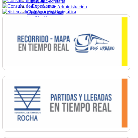
Direc. de Secretaría
Direc. Gral. de Administración
Gestión Ambiental
Gestión Humana
Hacienda
Obras
Ordenamiento
Promoción Social
Salud
Secretaría General
Tránsito
Turismo