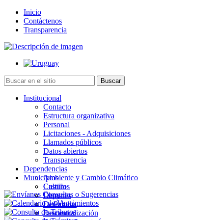
Inicio
Contáctenos
Transparencia
Institucional
Contacto
Estructura organizativa
Personal
Licitaciones - Adquisiciones
Llamados públicos
Datos abiertos
Transparencia
Dependencias
Municipios
Ambiente y Cambio Climático
Cultura
Castillos
Deportes
Chuy
Desarrollo
La Paloma
Descentralización
Lascano