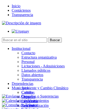
Inicio
Contáctenos
Transparencia
Institucional
Contacto
Estructura organizativa
Personal
Licitaciones - Adquisiciones
Llamados públicos
Datos abiertos
Transparencia
Dependencias
Municipios
Ambiente y Cambio Climático
Cultura
Castillos
Deportes
Chuy
Desarrollo
La Paloma
Descentralización
Lascano