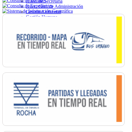
Direc. de Secretaría
Direc. Gral. de Administración
Gestión Ambiental
Gestión Humana
Hacienda
Obras
Ordenamiento
Promoción Social
Salud
Secretaría General
Tránsito
Turismo