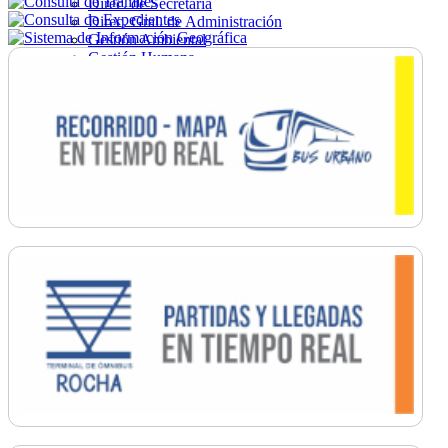
Direc. de Secretaría
Direc. Gral. de Administración
Gestión Ambiental
Gestión Humana
Hacienda
Obras
Ordenamiento
Promoción Social
Salud
Secretaría General
Tránsito
Turismo