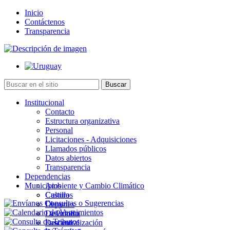
Inicio
Contáctenos
Transparencia
Institucional
Contacto
Estructura organizativa
Personal
Licitaciones - Adquisiciones
Llamados públicos
Datos abiertos
Transparencia
Dependencias
Municipios
Ambiente y Cambio Climático
Cultura
Castillos
Deportes
Chuy
Desarrollo
La Paloma
Descentralización
Lascano