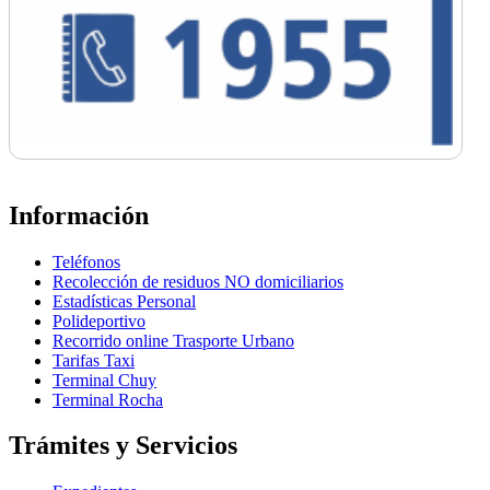
Información
Teléfonos
Recolección de residuos NO domiciliarios
Estadísticas Personal
Polideportivo
Recorrido online Trasporte Urbano
Tarifas Taxi
Terminal Chuy
Terminal Rocha
Trámites y Servicios