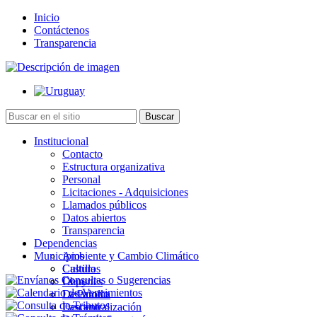
Inicio
Contáctenos
Transparencia
Institucional
Contacto
Estructura organizativa
Personal
Licitaciones - Adquisiciones
Llamados públicos
Datos abiertos
Transparencia
Dependencias
Municipios
Ambiente y Cambio Climático
Cultura
Castillos
Deportes
Chuy
Desarrollo
La Paloma
Descentralización
Lascano