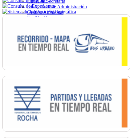
Direc. de Secretaría
Direc. Gral. de Administración
Gestión Ambiental
Gestión Humana
Hacienda
Obras
Ordenamiento
Promoción Social
Salud
Secretaría General
Tránsito
Turismo