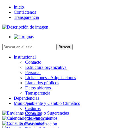
Inicio
Contáctenos
Transparencia
Institucional
Contacto
Estructura organizativa
Personal
Licitaciones - Adquisiciones
Llamados públicos
Datos abiertos
Transparencia
Dependencias
Municipios
Ambiente y Cambio Climático
Cultura
Castillos
Deportes
Chuy
Desarrollo
La Paloma
Descentralización
Lascano