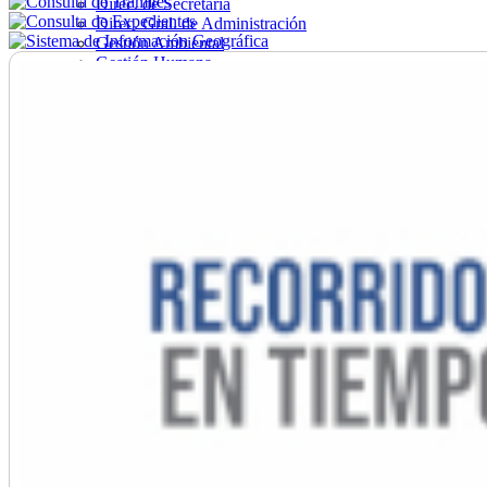
Direc. de Secretaría
Direc. Gral. de Administración
Gestión Ambiental
Gestión Humana
Hacienda
Obras
Ordenamiento
Promoción Social
Salud
Secretaría General
Tránsito
Turismo