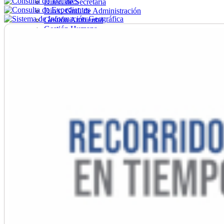
Direc. de Secretaría
Direc. Gral. de Administración
Gestión Ambiental
Gestión Humana
Hacienda
Obras
Ordenamiento
Promoción Social
Salud
Secretaría General
Tránsito
Turismo