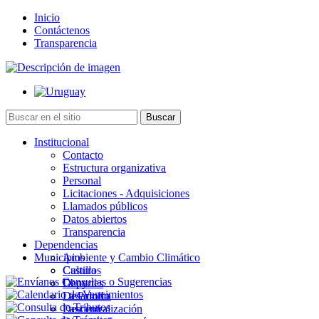
Inicio
Contáctenos
Transparencia
Institucional
Contacto
Estructura organizativa
Personal
Licitaciones - Adquisiciones
Llamados públicos
Datos abiertos
Transparencia
Dependencias
Municipios
Ambiente y Cambio Climático
Cultura
Castillos
Deportes
Chuy
Desarrollo
La Paloma
Descentralización
Lascano