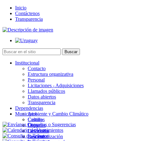
Inicio
Contáctenos
Transparencia
Institucional
Contacto
Estructura organizativa
Personal
Licitaciones - Adquisiciones
Llamados públicos
Datos abiertos
Transparencia
Dependencias
Municipios
Ambiente y Cambio Climático
Cultura
Castillos
Deportes
Chuy
Desarrollo
La Paloma
Descentralización
Lascano