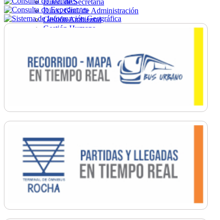
Direc. de Secretaría
Direc. Gral. de Administración
Gestión Ambiental
Gestión Humana
Hacienda
Obras
Ordenamiento
Promoción Social
Salud
Secretaría General
Tránsito
Turismo