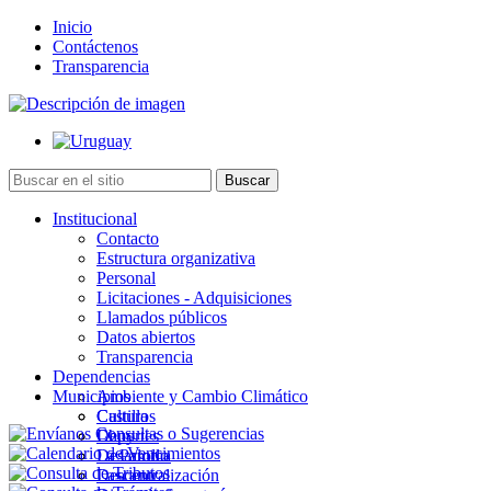
Inicio
Contáctenos
Transparencia
Institucional
Contacto
Estructura organizativa
Personal
Licitaciones - Adquisiciones
Llamados públicos
Datos abiertos
Transparencia
Dependencias
Municipios
Ambiente y Cambio Climático
Cultura
Castillos
Deportes
Chuy
Desarrollo
La Paloma
Descentralización
Lascano