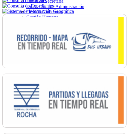
Direc. de Secretaría
Direc. Gral. de Administración
Gestión Ambiental
Gestión Humana
Hacienda
Obras
Ordenamiento
Promoción Social
Salud
Secretaría General
Tránsito
Turismo