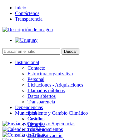
Inicio
Contáctenos
Transparencia
Institucional
Contacto
Estructura organizativa
Personal
Licitaciones - Adquisiciones
Llamados públicos
Datos abiertos
Transparencia
Dependencias
Municipios
Ambiente y Cambio Climático
Cultura
Castillos
Deportes
Chuy
Desarrollo
La Paloma
Descentralización
Lascano