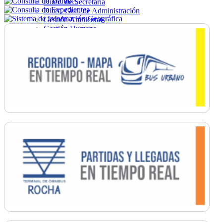
Direc. de Secretaría
Direc. Gral. de Administración
Gestión Ambiental
Gestión Humana
Hacienda
Obras
Ordenamiento
Promoción Social
Salud
Secretaría General
Tránsito
Turismo