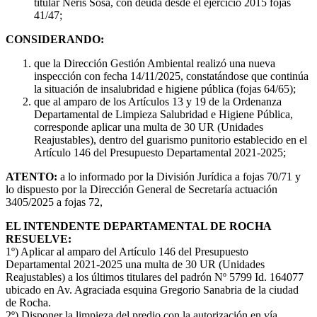
titular Neris Sosa, con deuda desde el ejercicio 2015 fojas
41/47;
CONSIDERANDO:
que la Dirección Gestión Ambiental realizó una nueva
inspección con fecha 14/11/2025, constatándose que continúa
la situación de insalubridad e higiene pública (fojas 64/65);
que al amparo de los Artículos 13 y 19 de la Ordenanza
Departamental de Limpieza Salubridad e Higiene Pública,
corresponde aplicar una multa de 30 UR (Unidades
Reajustables), dentro del guarismo punitorio establecido en el
Artículo 146 del Presupuesto Departamental 2021-2025;
ATENTO:
a lo informado por la División Jurídica a fojas 70/71 y
lo dispuesto por la Dirección General de Secretaría actuación
3405/2025 a fojas 72,
EL INTENDENTE DEPARTAMENTAL DE ROCHA
RESUELVE:
1º) Aplicar al amparo del Artículo 146 del Presupuesto
Departamental 2021-2025 una multa de 30 UR (Unidades
Reajustables) a los últimos titulares del padrón Nº 5799 Id. 164077
ubicado en Av. Agraciada esquina Gregorio Sanabria de la ciudad
de Rocha.
2º) Disponer la limpieza del predio con la autorización en vía