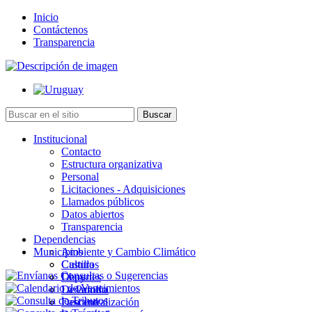
Inicio
Contáctenos
Transparencia
Institucional
Contacto
Estructura organizativa
Personal
Licitaciones - Adquisiciones
Llamados públicos
Datos abiertos
Transparencia
Dependencias
Municipios
Ambiente y Cambio Climático
Cultura
Castillos
Deportes
Chuy
Desarrollo
La Paloma
Descentralización
Lascano