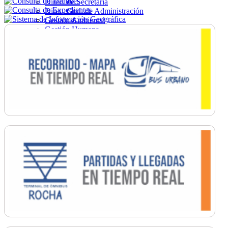
Direc. de Secretaría
Direc. Gral. de Administración
Gestión Ambiental
Gestión Humana
Hacienda
Obras
Ordenamiento
Promoción Social
Salud
Secretaría General
Tránsito
Turismo