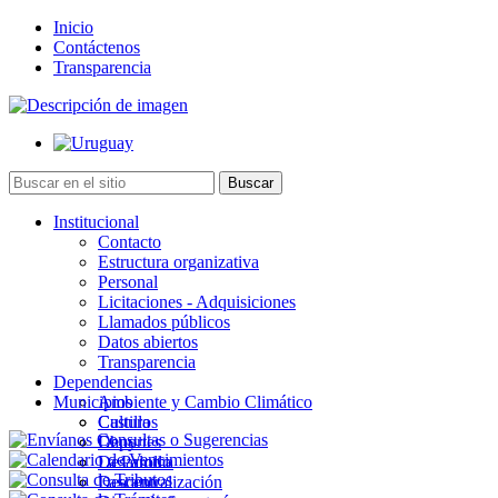
Inicio
Contáctenos
Transparencia
Institucional
Contacto
Estructura organizativa
Personal
Licitaciones - Adquisiciones
Llamados públicos
Datos abiertos
Transparencia
Dependencias
Municipios
Ambiente y Cambio Climático
Cultura
Castillos
Deportes
Chuy
Desarrollo
La Paloma
Descentralización
Lascano