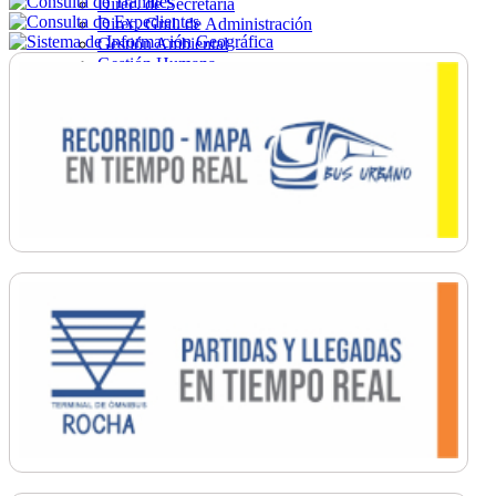
Direc. de Secretaría
Direc. Gral. de Administración
Gestión Ambiental
Gestión Humana
Hacienda
Obras
Ordenamiento
Promoción Social
Salud
Secretaría General
Tránsito
Turismo