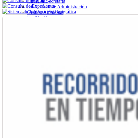
Direc. de Secretaría
Direc. Gral. de Administración
Gestión Ambiental
Gestión Humana
Hacienda
Obras
Ordenamiento
Promoción Social
Salud
Secretaría General
Tránsito
Turismo