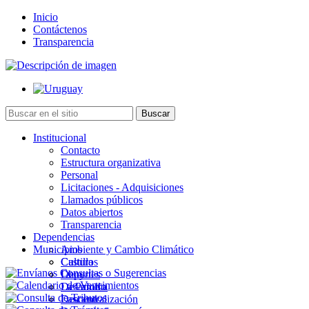
Inicio
Contáctenos
Transparencia
Institucional
Contacto
Estructura organizativa
Personal
Licitaciones - Adquisiciones
Llamados públicos
Datos abiertos
Transparencia
Dependencias
Municipios
Ambiente y Cambio Climático
Cultura
Castillos
Deportes
Chuy
Desarrollo
La Paloma
Descentralización
Lascano