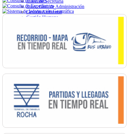
Direc. de Secretaría
Direc. Gral. de Administración
Gestión Ambiental
Gestión Humana
Hacienda
Obras
Ordenamiento
Promoción Social
Salud
Secretaría General
Tránsito
Turismo