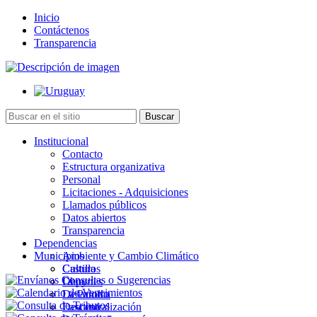
Inicio
Contáctenos
Transparencia
Institucional
Contacto
Estructura organizativa
Personal
Licitaciones - Adquisiciones
Llamados públicos
Datos abiertos
Transparencia
Dependencias
Municipios
Ambiente y Cambio Climático
Cultura
Castillos
Deportes
Chuy
Desarrollo
La Paloma
Descentralización
Lascano