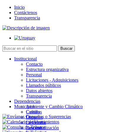
Inicio
Contáctenos
Transparencia
Institucional
Contacto
Estructura organizativa
Personal
Licitaciones - Adquisiciones
Llamados públicos
Datos abiertos
Transparencia
Dependencias
Municipios
Ambiente y Cambio Climático
Cultura
Castillos
Deportes
Chuy
Desarrollo
La Paloma
Descentralización
Lascano