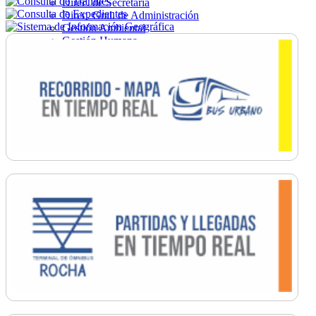
Direc. de Secretaría
Direc. Gral. de Administración
Gestión Ambiental
Gestión Humana
Hacienda
Obras
Ordenamiento
Promoción Social
Salud
Secretaría General
Tránsito
Turismo