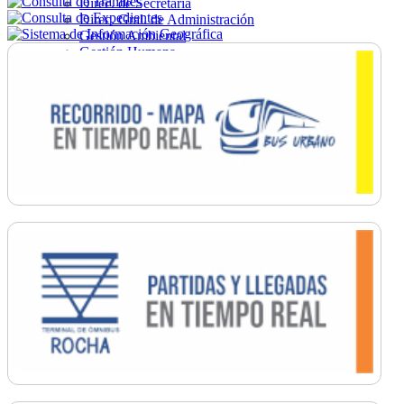
Direc. de Secretaría
Direc. Gral. de Administración
Gestión Ambiental
Gestión Humana
Hacienda
Obras
Ordenamiento
Promoción Social
Salud
Secretaría General
Tránsito
Turismo