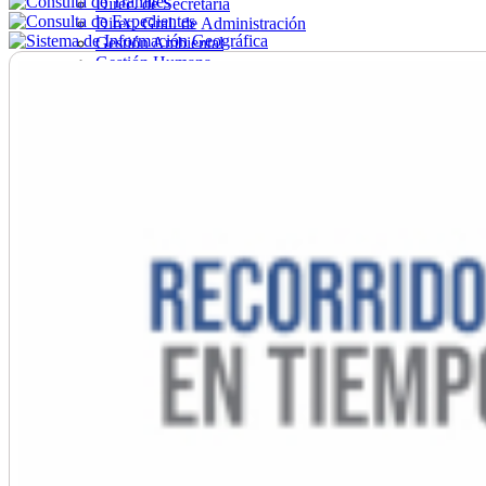
Direc. de Secretaría
Direc. Gral. de Administración
Gestión Ambiental
Gestión Humana
Hacienda
Obras
Ordenamiento
Promoción Social
Salud
Secretaría General
Tránsito
Turismo