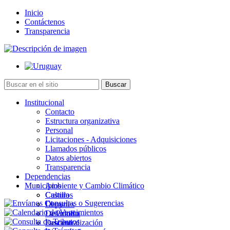
Inicio
Contáctenos
Transparencia
Institucional
Contacto
Estructura organizativa
Personal
Licitaciones - Adquisiciones
Llamados públicos
Datos abiertos
Transparencia
Dependencias
Municipios
Ambiente y Cambio Climático
Cultura
Castillos
Deportes
Chuy
Desarrollo
La Paloma
Descentralización
Lascano