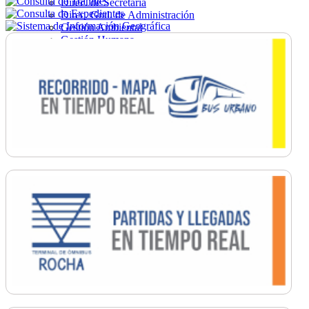
Direc. de Secretaría
Direc. Gral. de Administración
Gestión Ambiental
Gestión Humana
Hacienda
Obras
Ordenamiento
Promoción Social
Salud
Secretaría General
Tránsito
Turismo