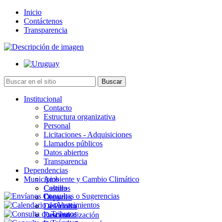
Inicio
Contáctenos
Transparencia
Institucional
Contacto
Estructura organizativa
Personal
Licitaciones - Adquisiciones
Llamados públicos
Datos abiertos
Transparencia
Dependencias
Municipios
Ambiente y Cambio Climático
Cultura
Castillos
Deportes
Chuy
Desarrollo
La Paloma
Descentralización
Lascano